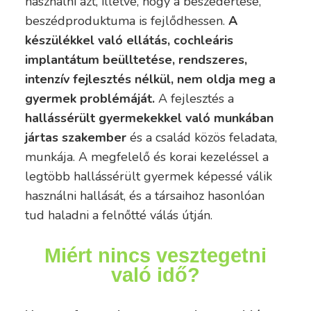
használni azt, illetve, hogy a beszédértése,
beszédproduktuma is fejlődhessen.
A
készülékkel való ellátás, cochleáris
implantátum beülltetése, rendszeres,
intenzív fejlesztés nélkül, nem oldja meg a
gyermek problémáját.
A fejlesztés a
hallássérült gyermekekkel való munkában
jártas szakember
és a család közös feladata,
munkája. A megfelelő és korai kezeléssel a
legtöbb hallássérült gyermek képessé válik
használni hallását, és a társaihoz hasonlóan
tud haladni a felnőtté válás útján.
Miért nincs vesztegetni
való idő?